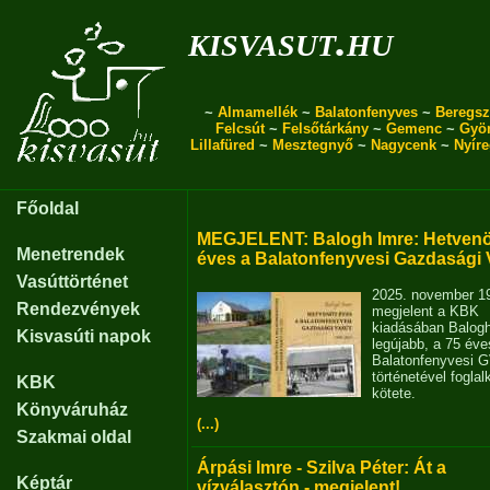
kisvasut.hu
~
Almamellék
~
Balatonfenyves
~
Beregsz
Felcsút
~
Felsőtárkány
~
Gemenc
~
Gyö
Lillafüred
~
Mesztegnyő
~
Nagycenk
~
Nyír
Főoldal
MEGJELENT: Balogh Imre: Hetvenö
Menetrendek
éves a Balatonfenyvesi Gazdasági 
Vasúttörténet
2025. november 1
Rendezvények
megjelent a KBK
kiadásában Balog
Kisvasúti napok
legújabb, a 75 éve
Balatonfenyvesi 
történetével fogla
KBK
kötete.
Könyváruház
(...)
Szakmai oldal
Árpási Imre - Szilva Péter: Át a
Képtár
vízválasztón - megjelent!