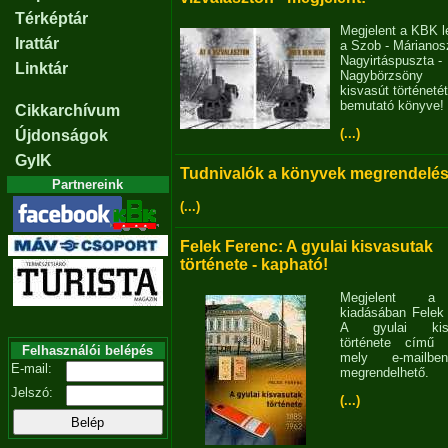
Térképtár
Megjelent a KBK l
Irattár
a Szob - Márianosz
Nagyirtáspuszta -
Linktár
Nagybörzsöny
kisvasút történetét
bemutató könyve!
Cikkarchívum
(...)
Újdonságok
GyIK
Tudnivalók a könyvek megrendelés
Partnereink
(...)
Felek Ferenc: A gyulai kisvasutak
története - kapható!
Megjelent 
kiadásában Felek
A gyulai kisv
története című 
Felhasználói belépés
mely e-mailb
E-mail:
megrendelhető.
Jelszó:
(...)