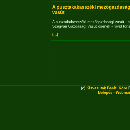
A pusztakakasszéki mezőgazdaság
vasút
A pusztakakasszéki mezőgazdasági vasút - a
Szegvári Gazdasági Vasút ősének - rövid tört
(...)
(c)
Kisvasutak Baráti Köre
E
Belépés
-
Webmai