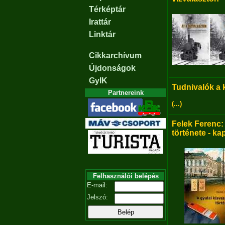
Térképtár
Irattár
Linktár
Cikkarchívum
Újdonságok
GyIK
Tudnivalók a
Partnereink
(...)
Felek Ferenc:
története - ka
Felhasználói belépés
E-mail:
Jelszó: