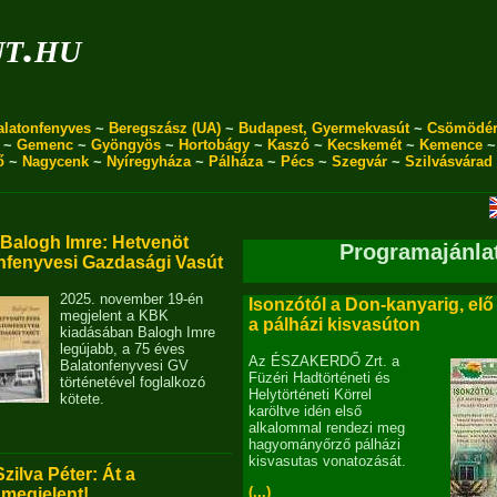
ut.hu
alatonfenyves
~
Beregszász (UA)
~
Budapest, Gyermekvasút
~
Csömödé
~
Gemenc
~
Gyöngyös
~
Hortobágy
~
Kaszó
~
Kecskemét
~
Kemence
ő
~
Nagycenk
~
Nyíregyháza
~
Pálháza
~
Pécs
~
Szegvár
~
Szilvásvárad
alogh Imre: Hetvenöt
Programajánla
nfenyvesi Gazdasági Vasút
2025. november 19-én
Isonzótól a Don-kanyarig, elő
megjelent a KBK
a pálházi kisvasúton
kiadásában Balogh Imre
legújabb, a 75 éves
Az ÉSZAKERDŐ Zrt. a
Balatonfenyvesi GV
Füzéri Hadtörténeti és
történetével foglalkozó
Helytörténeti Körrel
kötete.
karöltve idén első
alkalommal rendezi meg
hagyományőrző pálházi
kisvasutas vonatozását.
Szilva Péter: Át a
(...)
 megjelent!