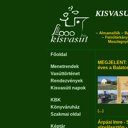
kisvas
~
Almamellék
~
B
~
Felsőtárkány
Mesztegny
Főoldal
MEGJELENT: B
Menetrendek
éves a Balato
Vasúttörténet
Rendezvények
Kisvasúti napok
KBK
Könyváruház
(...)
Szakmai oldal
Árpási Imre - 
Képtár
vízválasztón -