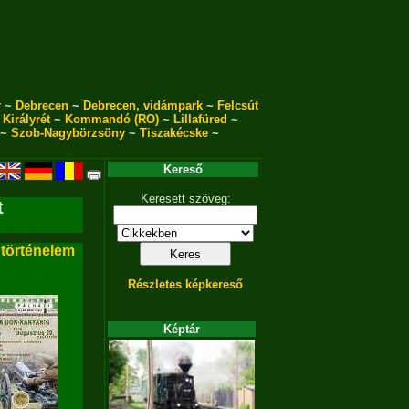
r
~
Debrecen
~
Debrecen, vidámpark
~
Felcsút
~
Királyrét
~
Kommandó (RO)
~
Lillafüred
~
~
Szob-Nagybörzsöny
~
Tiszakécske
~
Kereső
Keresett szöveg:
t
 történelem
Részletes képkereső
Képtár