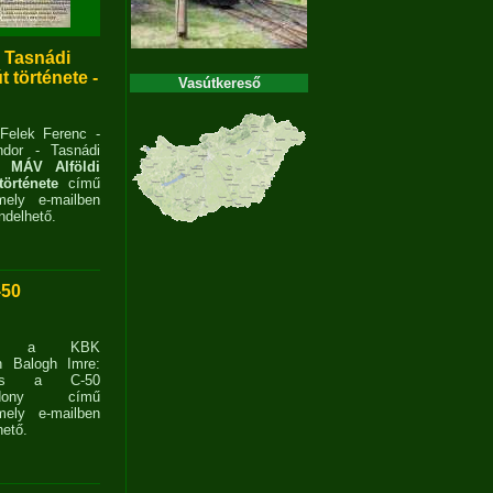
- Tasnádi
 története -
Vasútkereső
 Felek Ferenc -
dor - Tasnádi
 MÁV Alföldi
története
című
ely e-mailben
delhető.
-50
ent a KBK
n Balogh Imre:
ves a C-50
zdony című
ely e-mailben
ető.