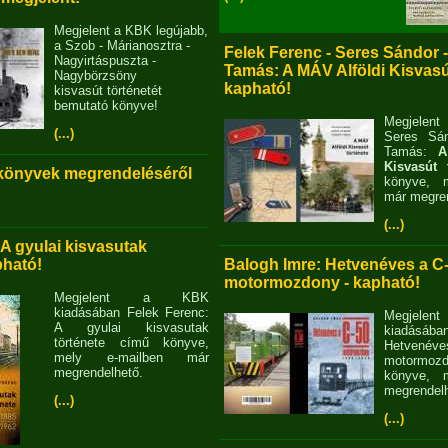
Megjelent a KBK legújabb,
a Szob - Márianosztra -
Felek Ferenc - Seres Sándor 
Nagyirtáspuszta -
Tamás: A MÁV Alföldi Kisvasút
Nagybörzsöny
kapható!
kisvasút történetét
bemutató könyve!
Megjelent
(...)
Seres Sán
Tamás:
A
Kisvasút 
 könyvek megrendeléséről
könyve, m
már megren
(...)
 A gyulai kisvasutak
pható!
Balogh Imre: Hetvenéves a C
motormozdony - kapható!
Megjelent a KBK
kiadásában Felek Ferenc:
Megjel
A gyulai kisvasutak
kiadásába
története című könyve,
Hetvené
mely e-mailben már
motormo
megrendelhető.
könyve, m
megrendelh
(...)
(...)