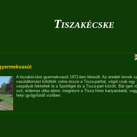
Tiszakécske
 gyermekvasút
A tiszakécskei gyermekvasút 1971-ben létesült. Az eredeti tervek sz
vasútállomást kötötték volna össze a Tisza-parttal, végül csak egy 
vaspályát fektettek le a Sportliget és a Tisza-part között. Bár igen r
szó, érdemes útba ejteni, megnézni a Tisza híres kanyarulatát, va
helyi gyógyfürdő vizében.