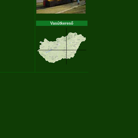
Vasútkereső