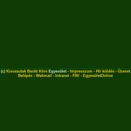
(c)
Kisvasutak Baráti Köre
Egyesület -
Impresszum
-
Hír küldés
-
Üzenet
Belépés
-
Webmail
-
Intranet
-
FAV
-
EgyesületOnline