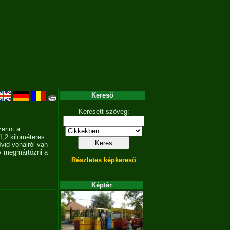
Kereső
Keresett szöveg:
erint a
1,2 kilométeres
övid vonalról van
gy megmártózni a
Részletes képkereső
Képtár