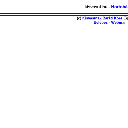
kisvasut.hu -
Hortobág
(c)
Kisvasutak Baráti Köre
Eg
Belépés
-
Webmail