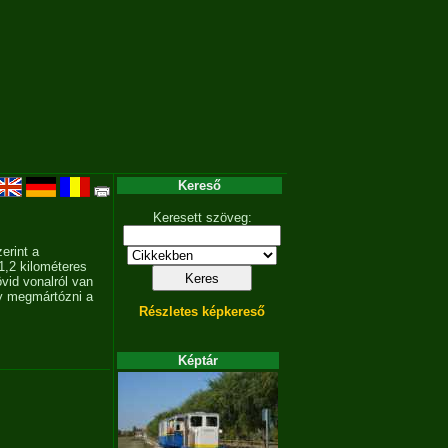
Kereső
Keresett szöveg:
erint a
1,2 kilométeres
övid vonalról van
gy megmártózni a
Részletes képkereső
Képtár