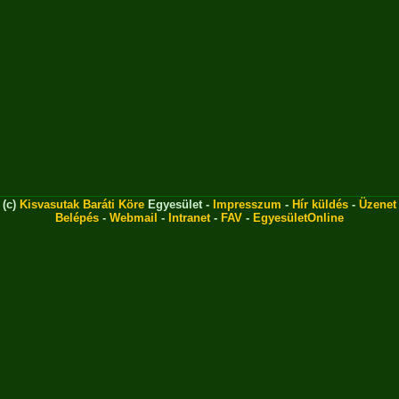
(c)
Kisvasutak Baráti Köre
Egyesület -
Impresszum
-
Hír küldés
-
Üzenet
Belépés
-
Webmail
-
Intranet
-
FAV
-
EgyesületOnline