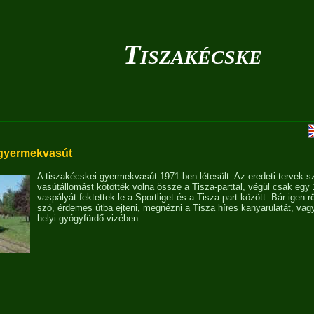
Tiszakécske
 gyermekvasút
A tiszakécskei gyermekvasút 1971-ben létesült. Az eredeti tervek sz
vasútállomást kötötték volna össze a Tisza-parttal, végül csak egy 
vaspályát fektettek le a Sportliget és a Tisza-part között. Bár igen r
szó, érdemes útba ejteni, megnézni a Tisza híres kanyarulatát, va
helyi gyógyfürdő vizében.