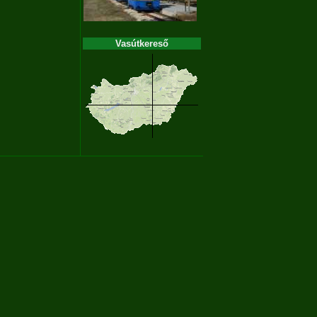
Vasútkereső