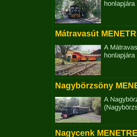
honlapjára i
Mátravasút MENETR
A Mátravas
honlapjára i
Nagybörzsöny MEN
A Nagybör
(Nagybörzs
Nagycenk MENETRE