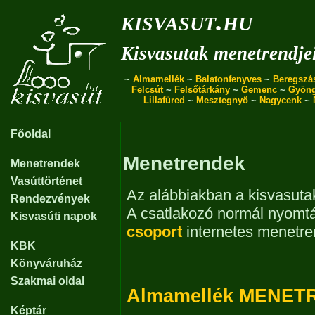
kisvasut.hu
Kisvasutak menetrendje
~
Almamellék
~
Balatonfenyves
~
Beregszá
Felcsút
~
Felsőtárkány
~
Gemenc
~
Gyön
Lillafüred
~
Mesztegnyő
~
Nagycenk
~
Főoldal
Menetrendek
Menetrendek
Vasúttörténet
Az alábbiakban a kisvasutak
Rendezvények
A csatlakozó normál nyomt
Kisvasúti napok
csoport
internetes menetren
KBK
Könyváruház
Szakmai oldal
Almamellék MENET
Képtár