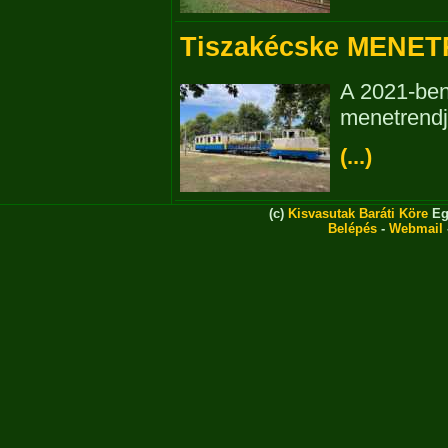
Tiszakécske MENET
A 2021-ben
menetrendj
(...)
(c)
Kisvasutak Baráti Köre
Eg
Belépés
-
Webmail