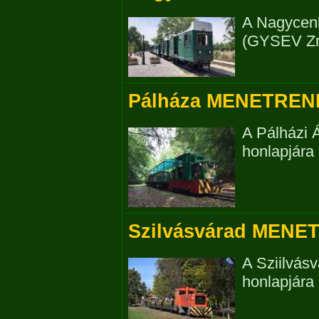
A Nagycen
(GYSEV Zrt.
Pálháza MENETREN
A Pálházi 
honlapjára i
Szilvásvárad MENE
A Sziilvás
honlapjára i