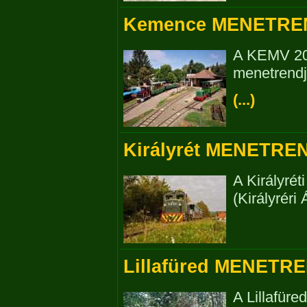
Kemence MENETRE
A KEMV 202
menetrendj
(...)
Királyrét MENETRE
A Királyrét
(Királyréri
Lillafüred MENETR
A Lillafür