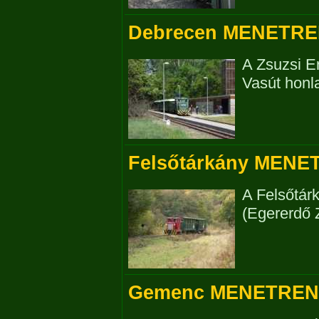
Debrecen MENETRE
A Zsuzsi E
Vasút honla
Felsőtárkány MENE
A Felsőtár
(Egererdő Z
Gemenc MENETREN