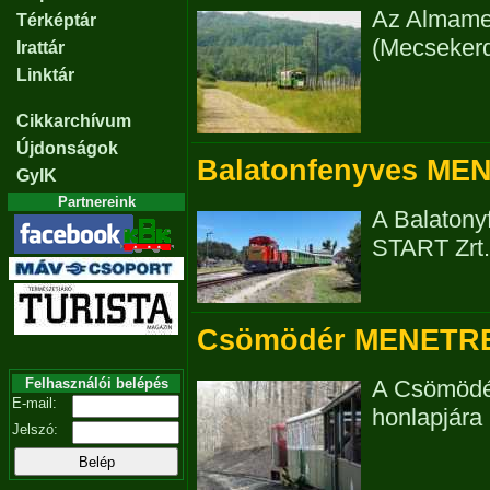
Az Almamel
Térképtár
(Mecsekerdő
Irattár
Linktár
Cikkarchívum
Újdonságok
Balatonfenyves ME
GyIK
Partnereink
A Balatony
START Zrt. 
Csömödér MENETRE
Felhasználói belépés
A Csömödér
E-mail:
honlapjára i
Jelszó: