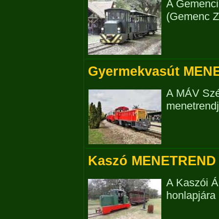
A Gemenci 
(Gemenc Zrt
Gyermekvasút MEN
A MÁV Szé
menetrendje
Kaszó MENETREND 
A Kaszói Á
honlapjára i