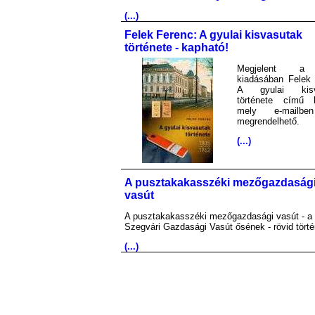
(...)
Felek Ferenc: A gyulai kisvasutak
története - kapható!
Megjelent 
kiadásában Felek 
A gyulai kisv
története című 
mely e-mailb
megrendelhető.
(...)
A pusztakakasszéki mezőgazdaság
vasút
A pusztakakasszéki mezőgazdasági vasút - a
Szegvári Gazdasági Vasút ősének - rövid törté
(...)