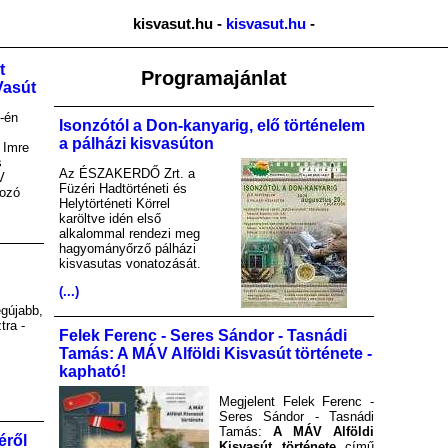
kisvasut.hu -
kisvasut.hu
-
t
Programajánlat
Vasút
-én
Isonzótól a Don-kanyarig, elő történelem
a pálházi kisvasúton
 Imre
s
Az ÉSZAKERDŐ Zrt. a
V
Füzéri Hadtörténeti és
kozó
Helytörténeti Körrel
karöltve idén első
alkalommal rendezi meg
hagyományőrző pálházi
kisvasutas vonatozását.
(...)
gújabb,
tra -
Felek Ferenc - Seres Sándor - Tasnádi
Tamás: A MÁV Alföldi Kisvasút története -
kapható!
Megjelent Felek Ferenc -
Seres Sándor - Tasnádi
Tamás:
A MÁV Alföldi
éről
Kisvasút története
című