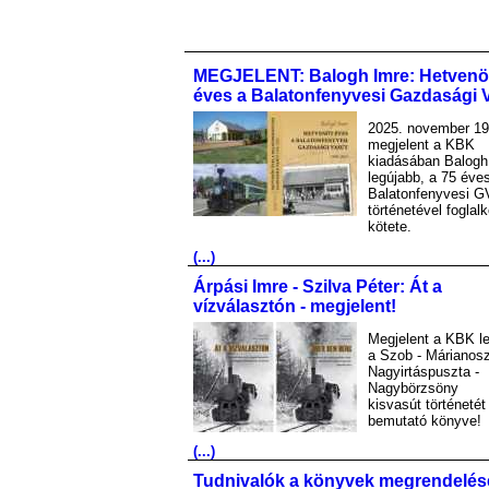
MEGJELENT: Balogh Imre: Hetvenö
éves a Balatonfenyvesi Gazdasági 
2025. november 19
megjelent a KBK
kiadásában Balogh
legújabb, a 75 éve
Balatonfenyvesi G
történetével foglal
kötete.
(...)
Árpási Imre - Szilva Péter: Át a
vízválasztón - megjelent!
Megjelent a KBK le
a Szob - Márianosz
Nagyirtáspuszta -
Nagybörzsöny
kisvasút történetét
bemutató könyve!
(...)
Tudnivalók a könyvek megrendelés