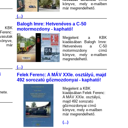
könyve, mely e-mailben
már megrendelhető.
(...)
Balogh Imre: Hetvenéves a C-50
a KBK
motormozdony - kapható!
Ferenc:
asutak
Megjelent a KBK
könyve,
kiadásában Balogh Imre:
en már
Hetvenéves a C-50
motormozdony című
könyve, mely e-mailben
megrendelhető.
(...)
i
Felek Ferenc: A MÁV XXIe. osztályú, majd
492 sorozatú gőzmozdonyai - kapható!
Megjelent a KBK
nete.
kiadásában Felek Ferenc:
A MÁV XXIe. osztályú,
majd 492 sorozatú
gőzmozdonyai című
könyve, mely e-mailben
már megrendelhető.
(...)