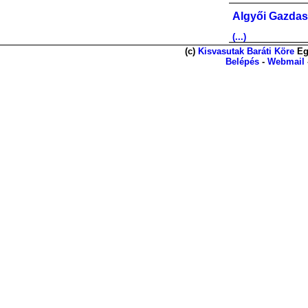
Algyői Gazdas
(...)
(c)
Kisvasutak Baráti Köre
Eg
Belépés
-
Webmail