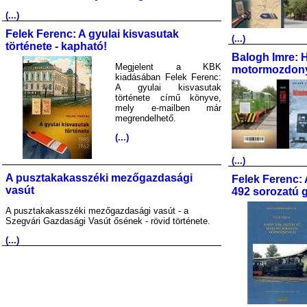
(...)
Felek Ferenc: A gyulai kisvasutak
(...)
története - kapható!
Balogh Imre: 
Megjelent a KBK
motormozdony
kiadásában Felek Ferenc:
A gyulai kisvasutak
története című könyve,
mely e-mailben már
megrendelhető.
(...)
(...)
A pusztakakasszéki mezőgazdasági
Felek Ferenc: 
vasút
492 sorozatú 
A pusztakakasszéki mezőgazdasági vasút - a
Szegvári Gazdasági Vasút ősének - rövid története.
(...)