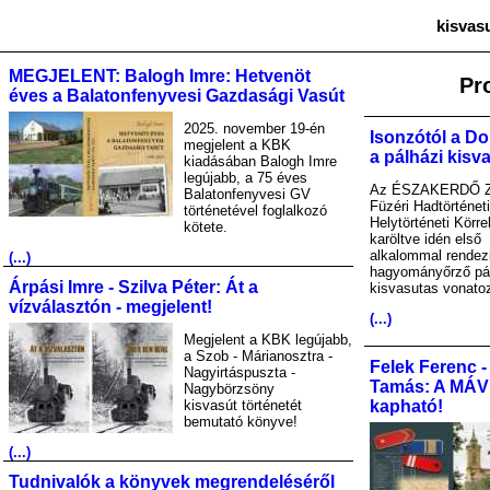
kisvas
MEGJELENT: Balogh Imre: Hetvenöt
Pr
éves a Balatonfenyvesi Gazdasági Vasút
2025. november 19-én
Isonzótól a Do
megjelent a KBK
a pálházi kisv
kiadásában Balogh Imre
legújabb, a 75 éves
Az ÉSZAKERDŐ Zr
Balatonfenyvesi GV
Füzéri Hadtörténet
történetével foglalkozó
Helytörténeti Körre
kötete.
karöltve idén első
alkalommal rendez
(...)
hagyományőrző pá
Árpási Imre - Szilva Péter: Át a
kisvasutas vonato
vízválasztón - megjelent!
(...)
Megjelent a KBK legújabb,
a Szob - Márianosztra -
Felek Ferenc -
Nagyirtáspuszta -
Tamás: A MÁV A
Nagybörzsöny
kisvasút történetét
kapható!
bemutató könyve!
(...)
Tudnivalók a könyvek megrendeléséről