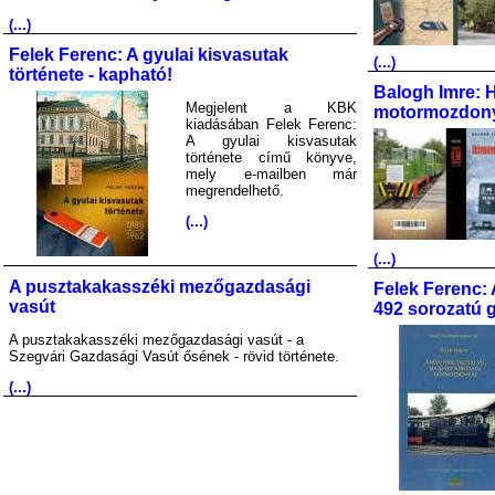
(...)
Felek Ferenc: A gyulai kisvasutak
(...)
története - kapható!
Balogh Imre: 
Megjelent a KBK
motormozdony
kiadásában Felek Ferenc:
A gyulai kisvasutak
története című könyve,
mely e-mailben már
megrendelhető.
(...)
(...)
A pusztakakasszéki mezőgazdasági
Felek Ferenc: 
vasút
492 sorozatú 
A pusztakakasszéki mezőgazdasági vasút - a
Szegvári Gazdasági Vasút ősének - rövid története.
(...)