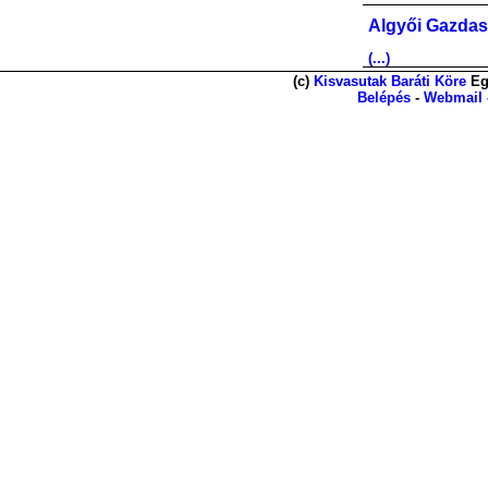
Algyői Gazdas
(...)
(c)
Kisvasutak Baráti Köre
Eg
Belépés
-
Webmail