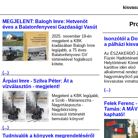
kisvas
MEGJELENT: Balogh Imre: Hetvenöt
Pr
éves a Balatonfenyvesi Gazdasági Vasút
2025. november 19-én
Isonzótól a Do
megjelent a KBK
a pálházi kisv
kiadásában Balogh Imre
legújabb, a 75 éves
Az ÉSZAKERDŐ Zr
Balatonfenyvesi GV
Füzéri Hadtörténet
történetével foglalkozó
Helytörténeti Körre
kötete.
karöltve idén első
alkalommal rendez
(...)
hagyományőrző pá
Árpási Imre - Szilva Péter: Át a
kisvasutas vonato
vízválasztón - megjelent!
(...)
Megjelent a KBK legújabb,
a Szob - Márianosztra -
Felek Ferenc -
Nagyirtáspuszta -
Tamás: A MÁV A
Nagybörzsöny
kisvasút történetét
kapható!
bemutató könyve!
(...)
Tudnivalók a könyvek megrendeléséről