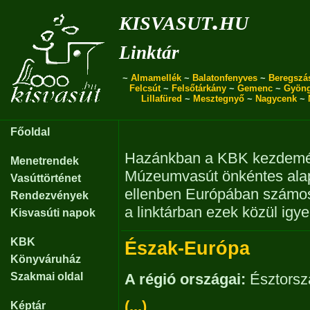
kisvasut.hu
Linktár
~
Almamellék
~
Balatonfenyves
~
Beregszá
Felcsút
~
Felsőtárkány
~
Gemenc
~
Gyön
Lillafüred
~
Mesztegnyő
~
Nagycenk
~
Főoldal
Hazánkban a KBK kezdemé
Menetrendek
Múzeumvasút önkéntes alapú
Vasúttörténet
ellenben Európában számos 
Rendezvények
a linktárban ezek közül igy
Kisvasúti napok
KBK
Észak-Európa
Könyváruház
Szakmai oldal
A régió országai:
Észtorsz
(...)
Képtár