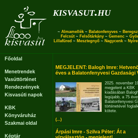
kisvasut.hu
~
Almamellék
~
Balatonfenyves
~
Beregsz
Felcsút
~
Felsőtárkány
~
Gemenc
~
Gyö
Lillafüred
~
Mesztegnyő
~
Nagycenk
~
Nyír
Főoldal
MEGJELENT: Balogh Imre: Hetvenö
Menetrendek
éves a Balatonfenyvesi Gazdasági 
Vasúttörténet
2025. november 1
Rendezvények
megjelent a KBK
kiadásában Balog
Kisvasúti napok
legújabb, a 75 éve
Balatonfenyvesi 
történetével fogla
KBK
kötete.
Könyváruház
(...)
Szakmai oldal
Árpási Imre - Szilva Péter: Át a
Képtár
vízválasztón - megjelent!