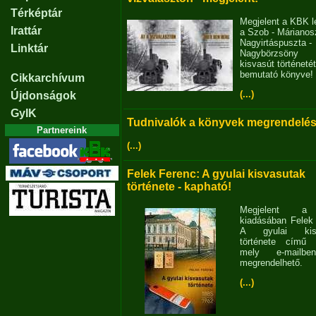
Térképtár
Megjelent a KBK l
Irattár
a Szob - Márianosz
Nagyirtáspuszta -
Linktár
Nagybörzsöny
kisvasút történetét
bemutató könyve!
Cikkarchívum
(...)
Újdonságok
GyIK
Tudnivalók a könyvek megrendelés
Partnereink
(...)
Felek Ferenc: A gyulai kisvasutak
története - kapható!
Megjelent 
kiadásában Felek
A gyulai kisv
története című 
mely e-mailb
megrendelhető.
(...)