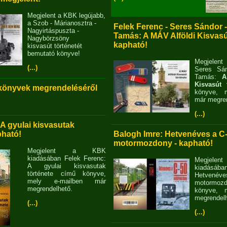
Megjelent a KBK legújabb,
a Szob - Márianosztra -
Felek Ferenc - Seres Sándor 
Nagyirtáspuszta -
Tamás: A MÁV Alföldi Kisvasút
Nagybörzsöny
kapható!
kisvasút történetét
bemutató könyve!
Megjelent
(...)
Seres Sán
Tamás:
A
Kisvasút 
 könyvek megrendeléséről
könyve, m
már megren
(...)
 A gyulai kisvasutak
pható!
Balogh Imre: Hetvenéves a C
motormozdony - kapható!
Megjelent a KBK
kiadásában Felek Ferenc:
Megjel
A gyulai kisvasutak
kiadásába
története című könyve,
Hetvené
mely e-mailben már
motormo
megrendelhető.
könyve, m
megrendelh
(...)
(...)