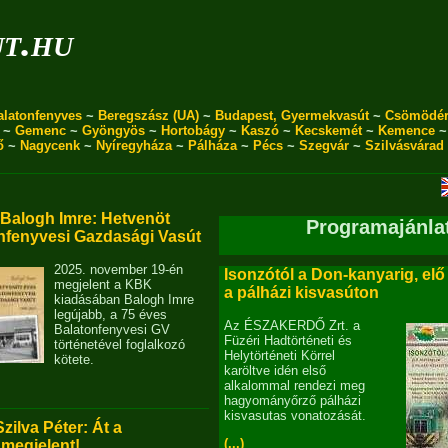
ut.hu
alatonfenyves
~
Beregszász (UA)
~
Budapest, Gyermekvasút
~
Csömödé
~
Gemenc
~
Gyöngyös
~
Hortobágy
~
Kaszó
~
Kecskemét
~
Kemence
ő
~
Nagycenk
~
Nyíregyháza
~
Pálháza
~
Pécs
~
Szegvár
~
Szilvásvárad
alogh Imre: Hetvenöt
Programajánla
nfenyvesi Gazdasági Vasút
2025. november 19-én
Isonzótól a Don-kanyarig, elő
megjelent a KBK
a pálházi kisvasúton
kiadásában Balogh Imre
legújabb, a 75 éves
Az ÉSZAKERDŐ Zrt. a
Balatonfenyvesi GV
Füzéri Hadtörténeti és
történetével foglalkozó
Helytörténeti Körrel
kötete.
karöltve idén első
alkalommal rendezi meg
hagyományőrző pálházi
kisvasutas vonatozását.
Szilva Péter: Át a
(...)
 megjelent!