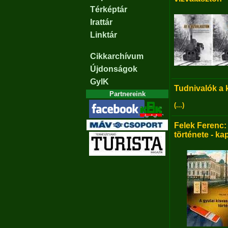
Térképtár
Irattár
Linktár
Cikkarchívum
Újdonságok
GyIK
Tudnivalók a
Partnereink
(...)
Felek Ferenc:
története - ka