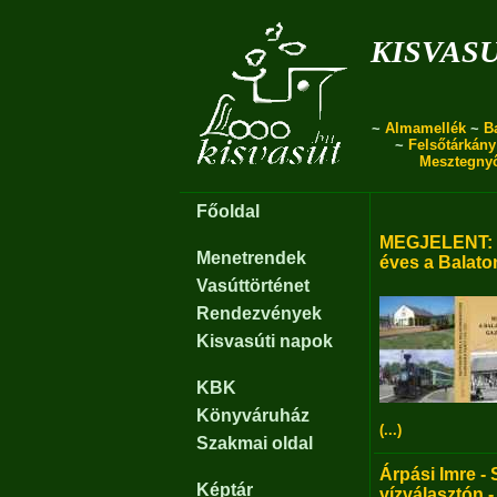
kisvas
~
Almamellék
~
B
~
Felsőtárkány
Mesztegny
Főoldal
MEGJELENT: B
Menetrendek
éves a Balato
Vasúttörténet
Rendezvények
Kisvasúti napok
KBK
Könyváruház
(...)
Szakmai oldal
Árpási Imre - 
Képtár
vízválasztón -