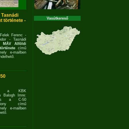
- Tasnádi
Vasútkereső
 története -
 Felek Ferenc -
dor - Tasnádi
 MÁV Alföldi
története
című
ely e-mailben
delhető.
-50
ent a KBK
n Balogh Imre:
ves a C-50
zdony című
ely e-mailben
ető.