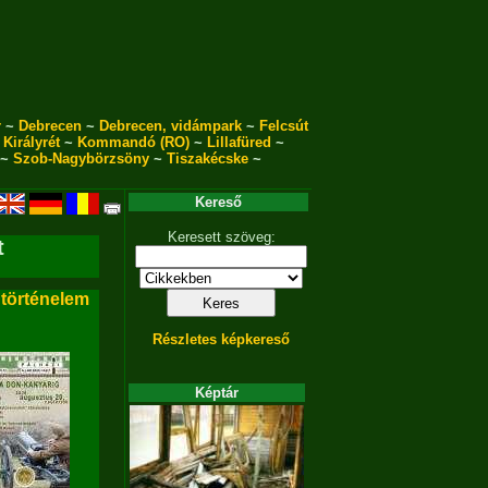
r
~
Debrecen
~
Debrecen, vidámpark
~
Felcsút
~
Királyrét
~
Kommandó (RO)
~
Lillafüred
~
~
Szob-Nagybörzsöny
~
Tiszakécske
~
Kereső
Keresett szöveg:
t
 történelem
Részletes képkereső
Képtár