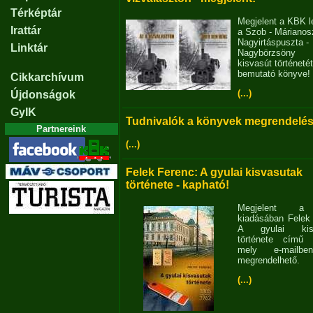
Térképtár
Megjelent a KBK l
Irattár
a Szob - Márianosz
Nagyirtáspuszta -
Linktár
Nagybörzsöny
kisvasút történetét
bemutató könyve!
Cikkarchívum
(...)
Újdonságok
GyIK
Tudnivalók a könyvek megrendelés
Partnereink
(...)
Felek Ferenc: A gyulai kisvasutak
története - kapható!
Megjelent 
kiadásában Felek
A gyulai kisv
története című 
mely e-mailb
megrendelhető.
(...)