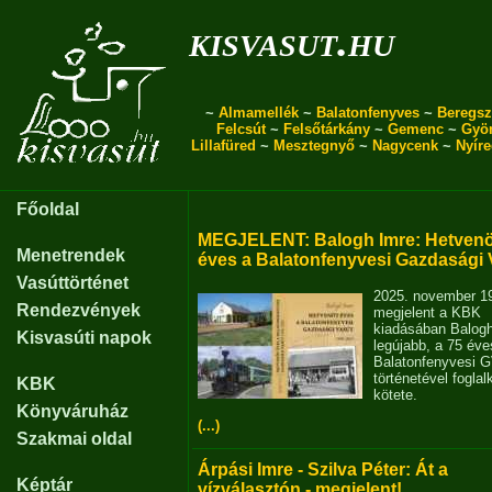
kisvasut.hu
~
Almamellék
~
Balatonfenyves
~
Beregsz
Felcsút
~
Felsőtárkány
~
Gemenc
~
Gyö
Lillafüred
~
Mesztegnyő
~
Nagycenk
~
Nyír
Főoldal
MEGJELENT: Balogh Imre: Hetvenö
Menetrendek
éves a Balatonfenyvesi Gazdasági 
Vasúttörténet
2025. november 1
Rendezvények
megjelent a KBK
kiadásában Balog
Kisvasúti napok
legújabb, a 75 éve
Balatonfenyvesi 
történetével fogla
KBK
kötete.
Könyváruház
(...)
Szakmai oldal
Árpási Imre - Szilva Péter: Át a
Képtár
vízválasztón - megjelent!