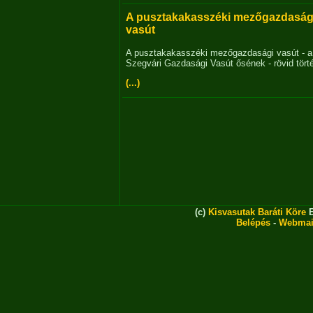
A pusztakakasszéki mezőgazdaság
vasút
A pusztakakasszéki mezőgazdasági vasút - a
Szegvári Gazdasági Vasút ősének - rövid tört
(...)
(c)
Kisvasutak Baráti Köre
E
Belépés
-
Webmai