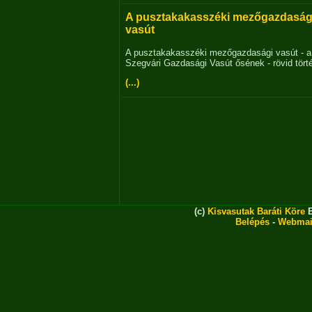
A pusztakakasszéki mezőgazdaság
vasút
A pusztakakasszéki mezőgazdasági vasút - a
Szegvári Gazdasági Vasút ősének - rövid tört
(...)
(c)
Kisvasutak Baráti Köre
E
Belépés
-
Webmai