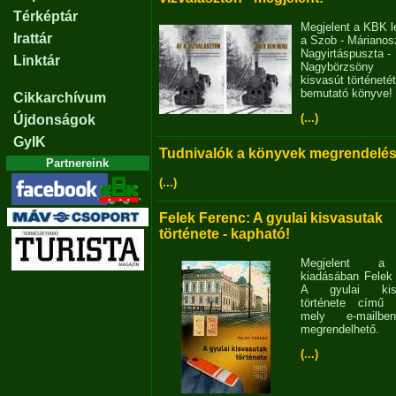
Térképtár
Megjelent a KBK l
Irattár
a Szob - Márianosz
Nagyirtáspuszta -
Linktár
Nagybörzsöny
kisvasút történetét
bemutató könyve!
Cikkarchívum
(...)
Újdonságok
GyIK
Tudnivalók a könyvek megrendelés
Partnereink
(...)
Felek Ferenc: A gyulai kisvasutak
története - kapható!
Megjelent 
kiadásában Felek
A gyulai kisv
története című 
mely e-mailb
megrendelhető.
(...)