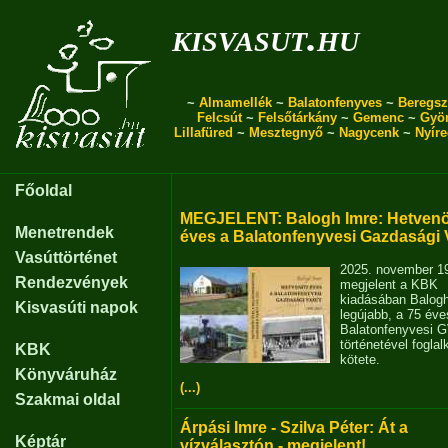
kisvasut.hu
~
Almamellék
~
Balatonfenyves
~
Beregsz
Felcsút
~
Felsőtárkány
~
Gemenc
~
Gyö
Lillafüred
~
Mesztegnyő
~
Nagycenk
~
Nyír
Főoldal
MEGJELENT: Balogh Imre: Hetvenö
Menetrendek
éves a Balatonfenyvesi Gazdasági 
Vasúttörténet
2025. november 1
Rendezvények
megjelent a KBK
kiadásában Balog
Kisvasúti napok
legújabb, a 75 éve
Balatonfenyvesi 
történetével fogla
KBK
kötete.
Könyváruház
(...)
Szakmai oldal
Árpási Imre - Szilva Péter: Át a
Képtár
vízválasztón - megjelent!