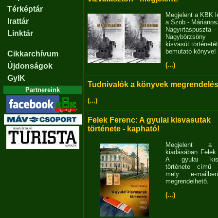
Térképtár
Megjelent a KBK l
Irattár
a Szob - Márianosz
Nagyirtáspuszta -
Linktár
Nagybörzsöny
kisvasút történetét
bemutató könyve!
Cikkarchívum
(...)
Újdonságok
GyIK
Tudnivalók a könyvek megrendelés
Partnereink
(...)
Felek Ferenc: A gyulai kisvasutak
története - kapható!
Megjelent 
kiadásában Felek
A gyulai kisv
története című 
mely e-mailb
megrendelhető.
(...)