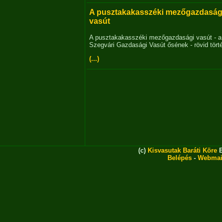
A pusztakakasszéki mezőgazdaság
vasút
A pusztakakasszéki mezőgazdasági vasút - a
Szegvári Gazdasági Vasút ősének - rövid tört
(...)
(c)
Kisvasutak Baráti Köre
E
Belépés
-
Webmai