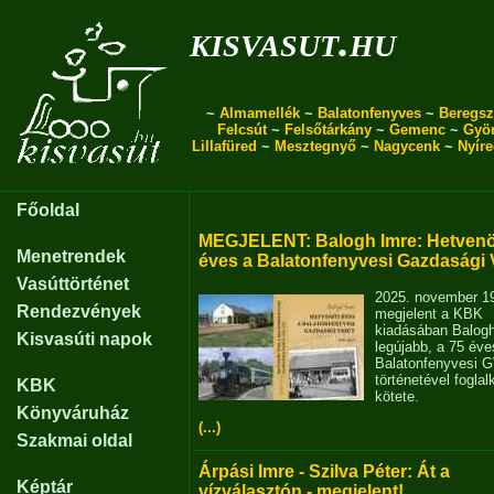
kisvasut.hu
~
Almamellék
~
Balatonfenyves
~
Beregsz
Felcsút
~
Felsőtárkány
~
Gemenc
~
Gyö
Lillafüred
~
Mesztegnyő
~
Nagycenk
~
Nyír
Főoldal
MEGJELENT: Balogh Imre: Hetvenö
Menetrendek
éves a Balatonfenyvesi Gazdasági 
Vasúttörténet
2025. november 1
Rendezvények
megjelent a KBK
kiadásában Balog
Kisvasúti napok
legújabb, a 75 éve
Balatonfenyvesi 
történetével fogla
KBK
kötete.
Könyváruház
(...)
Szakmai oldal
Árpási Imre - Szilva Péter: Át a
Képtár
vízválasztón - megjelent!