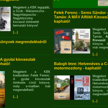
Megjelent a KBK legújabb,
a Szob - Márianosztra -
Felek Ferenc - Seres Sándor 
Nagyirtáspuszta -
Tamás: A MÁV Alföldi Kisvasút
Nagybörzsöny
kapható!
kisvasút történetét
bemutató könyve!
Megjelent
(...)
Seres Sán
Tamás:
A
Kisvasút 
 könyvek megrendeléséről
könyve, m
már megren
(...)
 A gyulai kisvasutak
pható!
Balogh Imre: Hetvenéves a C
motormozdony - kapható!
Megjelent a KBK
kiadásában Felek Ferenc:
Megjel
A gyulai kisvasutak
kiadásába
története című könyve,
Hetvené
mely e-mailben már
motormo
megrendelhető.
könyve, m
megrendelh
(...)
(...)