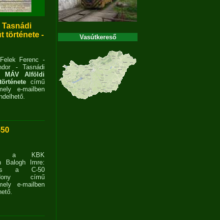
- Tasnádi
 története -
Vasútkereső
 Felek Ferenc -
dor - Tasnádi
 MÁV Alföldi
története
című
ely e-mailben
delhető.
-50
ent a KBK
n Balogh Imre:
ves a C-50
zdony című
ely e-mailben
ető.