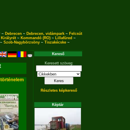
r
~
Debrecen
~
Debrecen, vidámpark
~
Felcsút
~
Királyrét
~
Kommandó (RO)
~
Lillafüred
~
~
Szob-Nagybörzsöny
~
Tiszakécske
~
Kereső
Keresett szöveg:
t
 történelem
Részletes képkereső
Képtár