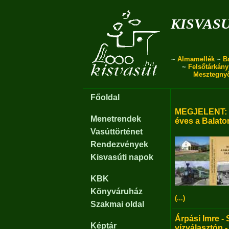
kisvas
~
Almamellék
~
B
~
Felsőtárkány
Mesztegny
Főoldal
MEGJELENT: B
Menetrendek
éves a Balato
Vasúttörténet
Rendezvények
Kisvasúti napok
KBK
Könyváruház
(...)
Szakmai oldal
Árpási Imre - 
Képtár
vízválasztón -