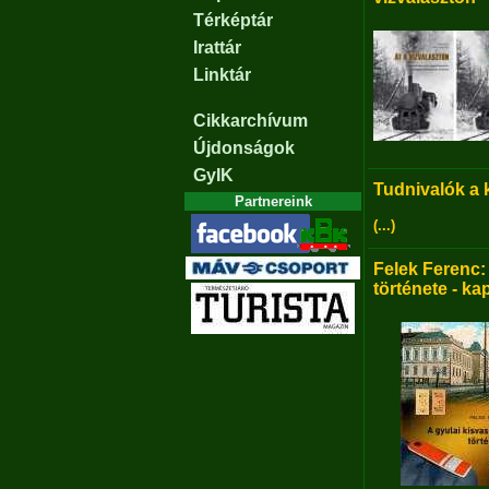
Térképtár
Irattár
Linktár
Cikkarchívum
Újdonságok
GyIK
Tudnivalók a
Partnereink
(...)
Felek Ferenc:
története - ka