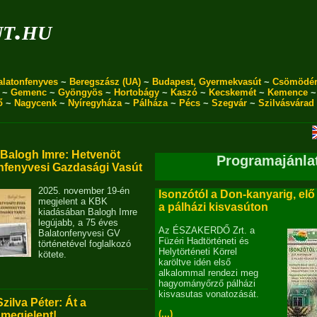
ut.hu
alatonfenyves
~
Beregszász (UA)
~
Budapest, Gyermekvasút
~
Csömödé
~
Gemenc
~
Gyöngyös
~
Hortobágy
~
Kaszó
~
Kecskemét
~
Kemence
ő
~
Nagycenk
~
Nyíregyháza
~
Pálháza
~
Pécs
~
Szegvár
~
Szilvásvárad
alogh Imre: Hetvenöt
Programajánla
nfenyvesi Gazdasági Vasút
2025. november 19-én
Isonzótól a Don-kanyarig, elő
megjelent a KBK
a pálházi kisvasúton
kiadásában Balogh Imre
legújabb, a 75 éves
Az ÉSZAKERDŐ Zrt. a
Balatonfenyvesi GV
Füzéri Hadtörténeti és
történetével foglalkozó
Helytörténeti Körrel
kötete.
karöltve idén első
alkalommal rendezi meg
hagyományőrző pálházi
kisvasutas vonatozását.
Szilva Péter: Át a
(...)
 megjelent!