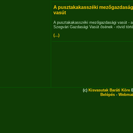
A pusztakakasszéki mezőgazdaság
vasút
A pusztakakasszéki mezőgazdasági vasút - a
Szegvári Gazdasági Vasút ősének - rövid tört
(...)
(c)
Kisvasutak Baráti Köre
E
Belépés
-
Webmai