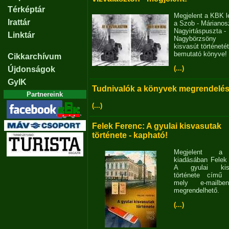
Térképtár
Megjelent a KBK l
Irattár
a Szob - Márianosz
Nagyirtáspuszta -
Linktár
Nagybörzsöny
kisvasút történetét
bemutató könyve!
Cikkarchívum
(...)
Újdonságok
GyIK
Tudnivalók a könyvek megrendelés
Partnereink
(...)
Felek Ferenc: A gyulai kisvasutak
története - kapható!
Megjelent 
kiadásában Felek
A gyulai kisv
története című 
mely e-mailb
megrendelhető.
(...)