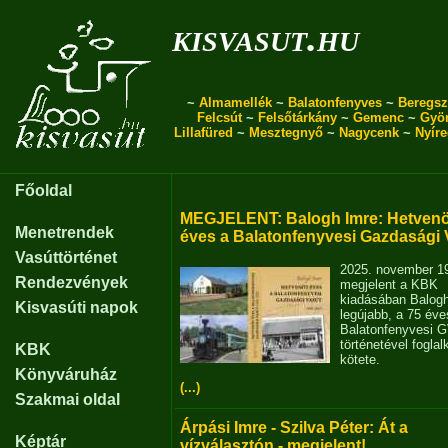
kisvasut.hu
~
Almamellék
~
Balatonfenyves
~
Beregsz
Felcsút
~
Felsőtárkány
~
Gemenc
~
Gyö
Lillafüred
~
Mesztegnyő
~
Nagycenk
~
Nyír
Főoldal
MEGJELENT: Balogh Imre: Hetvenö
Menetrendek
éves a Balatonfenyvesi Gazdasági 
Vasúttörténet
2025. november 1
Rendezvények
megjelent a KBK
kiadásában Balog
Kisvasúti napok
legújabb, a 75 éve
Balatonfenyvesi 
történetével fogla
KBK
kötete.
Könyváruház
(...)
Szakmai oldal
Árpási Imre - Szilva Péter: Át a
Képtár
vízválasztón - megjelent!