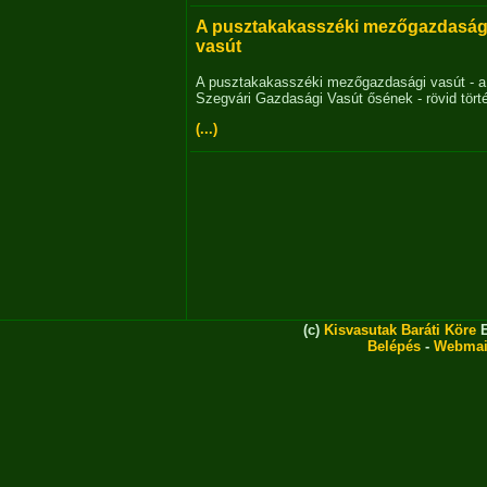
A pusztakakasszéki mezőgazdaság
vasút
A pusztakakasszéki mezőgazdasági vasút - a
Szegvári Gazdasági Vasút ősének - rövid tört
(...)
(c)
Kisvasutak Baráti Köre
E
Belépés
-
Webmai