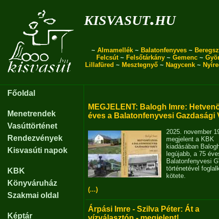
kisvasut.hu
~
Almamellék
~
Balatonfenyves
~
Beregsz
Felcsút
~
Felsőtárkány
~
Gemenc
~
Gyö
Lillafüred
~
Mesztegnyő
~
Nagycenk
~
Nyír
Főoldal
MEGJELENT: Balogh Imre: Hetvenö
Menetrendek
éves a Balatonfenyvesi Gazdasági 
Vasúttörténet
2025. november 1
Rendezvények
megjelent a KBK
kiadásában Balog
Kisvasúti napok
legújabb, a 75 éve
Balatonfenyvesi 
történetével fogla
KBK
kötete.
Könyváruház
(...)
Szakmai oldal
Árpási Imre - Szilva Péter: Át a
Képtár
vízválasztón - megjelent!