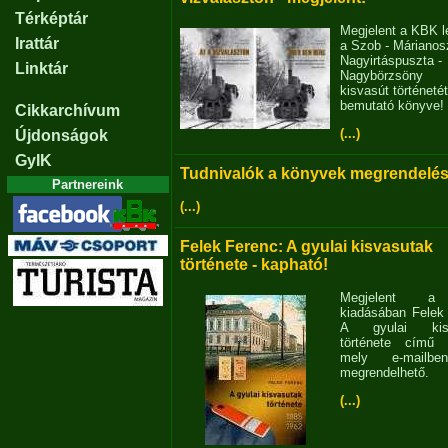
Térképtár
Megjelent a KBK l
Irattár
a Szob - Márianosz
Nagyirtáspuszta -
Linktár
Nagybörzsöny
kisvasút történetét
bemutató könyve!
Cikkarchívum
(...)
Újdonságok
GyIK
Tudnivalók a könyvek megrendelés
Partnereink
(...)
Felek Ferenc: A gyulai kisvasutak
története - kapható!
Megjelent 
kiadásában Felek
A gyulai kisv
története című 
mely e-mailb
megrendelhető.
(...)