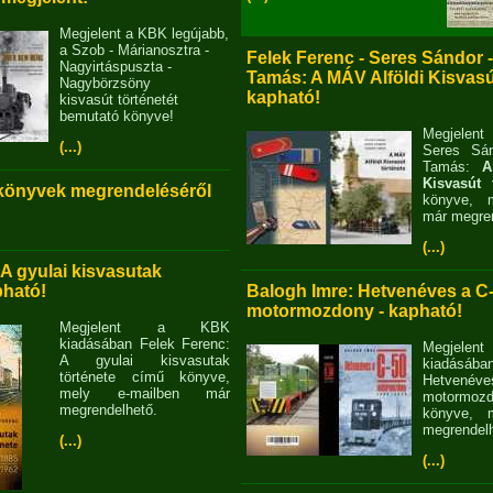
Megjelent a KBK legújabb,
a Szob - Márianosztra -
Felek Ferenc - Seres Sándor 
Nagyirtáspuszta -
Tamás: A MÁV Alföldi Kisvasút
Nagybörzsöny
kapható!
kisvasút történetét
bemutató könyve!
Megjelent
(...)
Seres Sán
Tamás:
A
Kisvasút 
 könyvek megrendeléséről
könyve, m
már megren
(...)
 A gyulai kisvasutak
pható!
Balogh Imre: Hetvenéves a C
motormozdony - kapható!
Megjelent a KBK
kiadásában Felek Ferenc:
Megjel
A gyulai kisvasutak
kiadásába
története című könyve,
Hetvené
mely e-mailben már
motormo
megrendelhető.
könyve, m
megrendelh
(...)
(...)