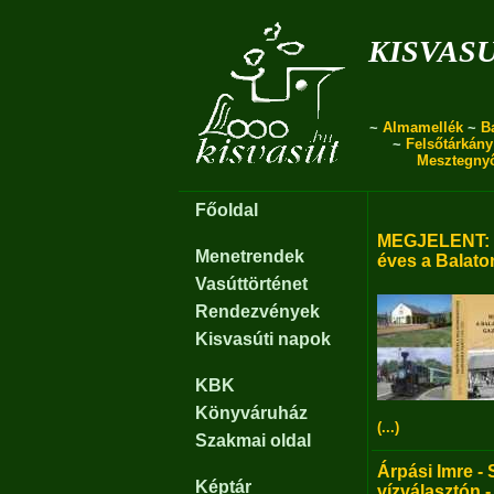
kisvas
~
Almamellék
~
B
~
Felsőtárkány
Mesztegny
Főoldal
MEGJELENT: B
Menetrendek
éves a Balato
Vasúttörténet
Rendezvények
Kisvasúti napok
KBK
Könyváruház
(...)
Szakmai oldal
Árpási Imre - 
Képtár
vízválasztón -