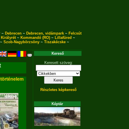
r
~
Debrecen
~
Debrecen, vidámpark
~
Felcsút
~
Királyrét
~
Kommandó (RO)
~
Lillafüred
~
~
Szob-Nagybörzsöny
~
Tiszakécske
~
Kereső
Keresett szöveg:
t
 történelem
Részletes képkereső
Képtár