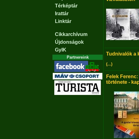
Térképtár
Irattár
Linktár
Cikkarchívum
Újdonságok
GyIK
Tudnivalók a
Partnereink
(...)
Felek Ferenc:
története - ka