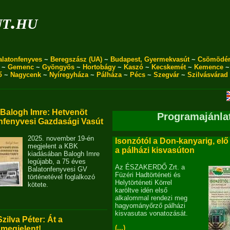
ut.hu
alatonfenyves
~
Beregszász (UA)
~
Budapest, Gyermekvasút
~
Csömödé
~
Gemenc
~
Gyöngyös
~
Hortobágy
~
Kaszó
~
Kecskemét
~
Kemence
ő
~
Nagycenk
~
Nyíregyháza
~
Pálháza
~
Pécs
~
Szegvár
~
Szilvásvárad
alogh Imre: Hetvenöt
Programajánla
nfenyvesi Gazdasági Vasút
2025. november 19-én
Isonzótól a Don-kanyarig, elő
megjelent a KBK
a pálházi kisvasúton
kiadásában Balogh Imre
legújabb, a 75 éves
Az ÉSZAKERDŐ Zrt. a
Balatonfenyvesi GV
Füzéri Hadtörténeti és
történetével foglalkozó
Helytörténeti Körrel
kötete.
karöltve idén első
alkalommal rendezi meg
hagyományőrző pálházi
kisvasutas vonatozását.
Szilva Péter: Át a
(...)
 megjelent!