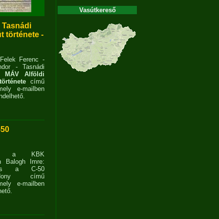
Vasútkereső
- Tasnádi
 története -
 Felek Ferenc -
dor - Tasnádi
 MÁV Alföldi
története
című
ely e-mailben
delhető.
-50
ent a KBK
n Balogh Imre:
ves a C-50
zdony című
ely e-mailben
ető.