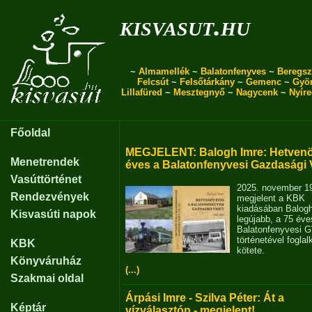
kisvasut.hu
~
Almamellék
~
Balatonfenyves
~
Beregsz
Felcsút
~
Felsőtárkány
~
Gemenc
~
Gyö
Lillafüred
~
Mesztegnyő
~
Nagycenk
~
Nyír
Főoldal
MEGJELENT: Balogh Imre: Hetvenö
Menetrendek
éves a Balatonfenyvesi Gazdasági 
Vasúttörténet
2025. november 1
Rendezvények
megjelent a KBK
kiadásában Balog
Kisvasúti napok
legújabb, a 75 éve
Balatonfenyvesi 
történetével fogla
KBK
kötete.
Könyváruház
(...)
Szakmai oldal
Árpási Imre - Szilva Péter: Át a
Képtár
vízválasztón - megjelent!