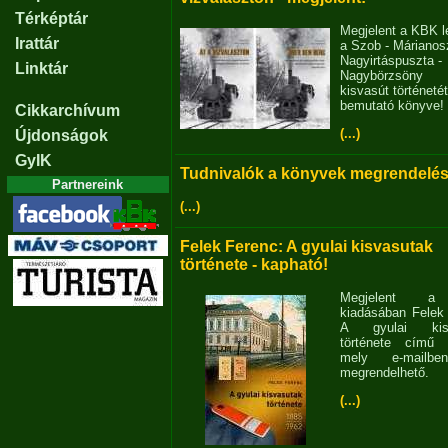
Térképtár
Megjelent a KBK l
Irattár
a Szob - Márianosz
Nagyirtáspuszta -
Linktár
Nagybörzsöny
kisvasút történetét
bemutató könyve!
Cikkarchívum
(...)
Újdonságok
GyIK
Tudnivalók a könyvek megrendelés
Partnereink
(...)
Felek Ferenc: A gyulai kisvasutak
története - kapható!
Megjelent 
kiadásában Felek
A gyulai kisv
története című 
mely e-mailb
megrendelhető.
(...)