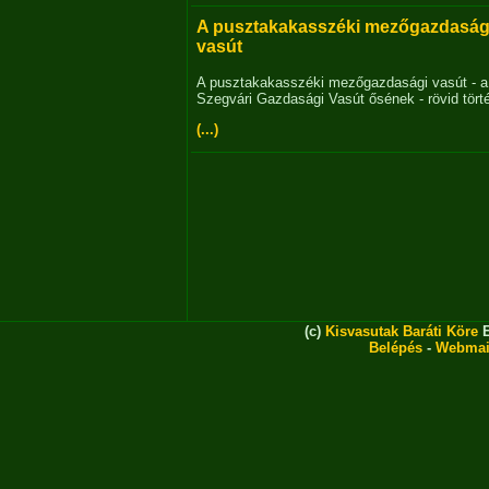
A pusztakakasszéki mezőgazdaság
vasút
A pusztakakasszéki mezőgazdasági vasút - a
Szegvári Gazdasági Vasút ősének - rövid tört
(...)
(c)
Kisvasutak Baráti Köre
E
Belépés
-
Webmai