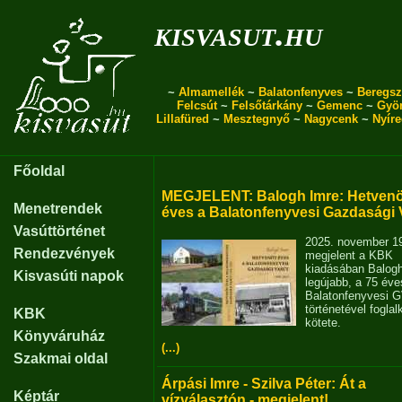
kisvasut.hu
~
Almamellék
~
Balatonfenyves
~
Beregsz
Felcsút
~
Felsőtárkány
~
Gemenc
~
Gyö
Lillafüred
~
Mesztegnyő
~
Nagycenk
~
Nyír
Főoldal
MEGJELENT: Balogh Imre: Hetvenö
Menetrendek
éves a Balatonfenyvesi Gazdasági 
Vasúttörténet
2025. november 1
Rendezvények
megjelent a KBK
kiadásában Balog
Kisvasúti napok
legújabb, a 75 éve
Balatonfenyvesi 
történetével fogla
KBK
kötete.
Könyváruház
(...)
Szakmai oldal
Árpási Imre - Szilva Péter: Át a
Képtár
vízválasztón - megjelent!