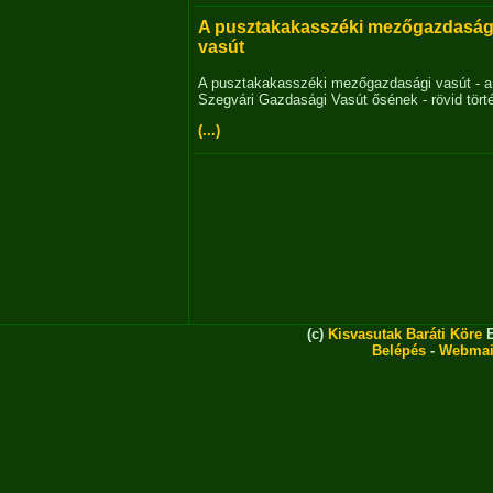
A pusztakakasszéki mezőgazdaság
vasút
A pusztakakasszéki mezőgazdasági vasút - a
Szegvári Gazdasági Vasút ősének - rövid tört
(...)
(c)
Kisvasutak Baráti Köre
E
Belépés
-
Webmai