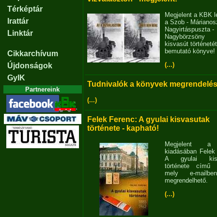
Térképtár
Megjelent a KBK l
Irattár
a Szob - Márianosz
Nagyirtáspuszta -
Linktár
Nagybörzsöny
kisvasút történetét
bemutató könyve!
Cikkarchívum
(...)
Újdonságok
GyIK
Tudnivalók a könyvek megrendelés
Partnereink
(...)
Felek Ferenc: A gyulai kisvasutak
története - kapható!
Megjelent 
kiadásában Felek
A gyulai kisv
története című 
mely e-mailb
megrendelhető.
(...)