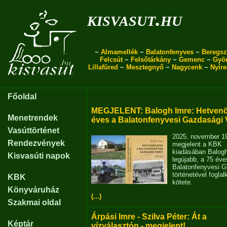
kisvasut.hu
~
Almamellék
~
Balatonfenyves
~
Beregsz
Felcsút
~
Felsőtárkány
~
Gemenc
~
Gyö
Lillafüred
~
Mesztegnyő
~
Nagycenk
~
Nyír
Főoldal
MEGJELENT: Balogh Imre: Hetvenö
Menetrendek
éves a Balatonfenyvesi Gazdasági 
Vasúttörténet
2025. november 1
Rendezvények
megjelent a KBK
kiadásában Balog
Kisvasúti napok
legújabb, a 75 éve
Balatonfenyvesi 
történetével fogla
KBK
kötete.
Könyváruház
(...)
Szakmai oldal
Árpási Imre - Szilva Péter: Át a
Képtár
vízválasztón - megjelent!