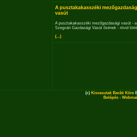
A pusztakakasszéki mezőgazdaság
vasút
A pusztakakasszéki mezőgazdasági vasút - a
Szegvári Gazdasági Vasút ősének - rövid tört
(...)
(c)
Kisvasutak Baráti Köre
E
Belépés
-
Webmai