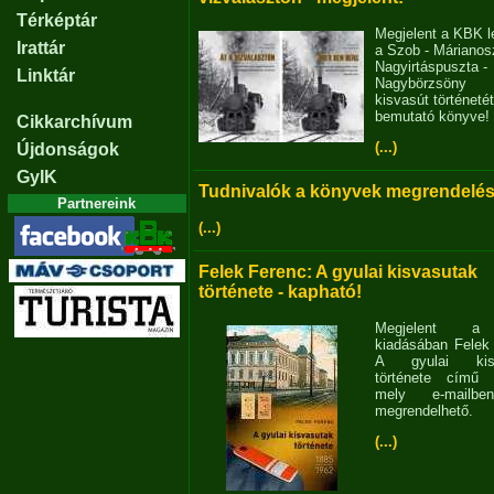
Térképtár
Megjelent a KBK l
Irattár
a Szob - Márianosz
Nagyirtáspuszta -
Linktár
Nagybörzsöny
kisvasút történetét
bemutató könyve!
Cikkarchívum
(...)
Újdonságok
GyIK
Tudnivalók a könyvek megrendelés
Partnereink
(...)
Felek Ferenc: A gyulai kisvasutak
története - kapható!
Megjelent 
kiadásában Felek
A gyulai kisv
története című 
mely e-mailb
megrendelhető.
(...)