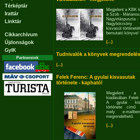
Térképtár
Megjelent a KBK l
Irattár
a Szob - Márianosz
Nagyirtáspuszta -
Linktár
Nagybörzsöny
kisvasút történetét
bemutató könyve!
Cikkarchívum
(...)
Újdonságok
GyIK
Tudnivalók a könyvek megrendelés
Partnereink
(...)
Felek Ferenc: A gyulai kisvasutak
története - kapható!
Megjelent 
kiadásában Felek
A gyulai kisv
története című 
mely e-mailb
megrendelhető.
(...)