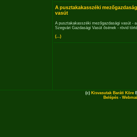
A pusztakakasszéki mezőgazdaság
vasút
A pusztakakasszéki mezőgazdasági vasút - a
Szegvári Gazdasági Vasút ősének - rövid tört
(...)
(c)
Kisvasutak Baráti Köre
E
Belépés
-
Webmai