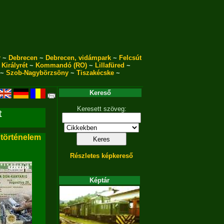
r
~
Debrecen
~
Debrecen, vidámpark
~
Felcsút
~
Királyrét
~
Kommandó (RO)
~
Lillafüred
~
~
Szob-Nagybörzsöny
~
Tiszakécske
~
Kereső
Keresett szöveg:
t
 történelem
Részletes képkereső
Képtár