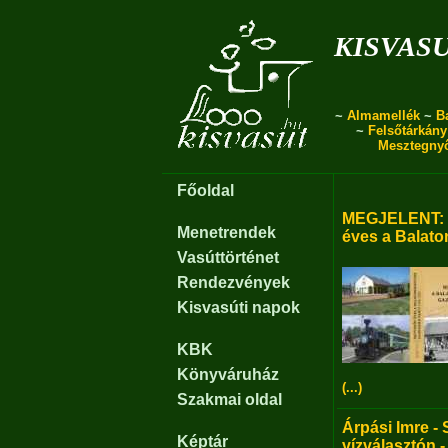
kisvas
~
Almamellék
~
B
~
Felsőtárkány
Mesztegny
Főoldal
MEGJELENT: B
Menetrendek
éves a Balato
Vasúttörténet
Rendezvények
Kisvasúti napok
KBK
Könyváruház
(...)
Szakmai oldal
Árpási Imre - 
Képtár
vízválasztón -