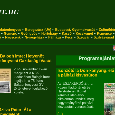
ut.hu
alatonfenyves
~
Beregszász (UA)
~
Budapest, Gyermekvasút
~
Csömödé
~
Gemenc
~
Gyöngyös
~
Hortobágy
~
Kaszó
~
Kecskemét
~
Kemence
ő
~
Nagycenk
~
Nyíregyháza
~
Pálháza
~
Pécs
~
Szegvár
~
Szilvásvárad
alogh Imre: Hetvenöt
Programajánla
nfenyvesi Gazdasági Vasút
2025. november 19-én
Isonzótól a Don-kanyarig, elő
megjelent a KBK
a pálházi kisvasúton
kiadásában Balogh Imre
legújabb, a 75 éves
Az ÉSZAKERDŐ Zrt. a
Balatonfenyvesi GV
Füzéri Hadtörténeti és
történetével foglalkozó
Helytörténeti Körrel
kötete.
karöltve idén első
alkalommal rendezi meg
hagyományőrző pálházi
kisvasutas vonatozását.
Szilva Péter: Át a
(...)
 megjelent!