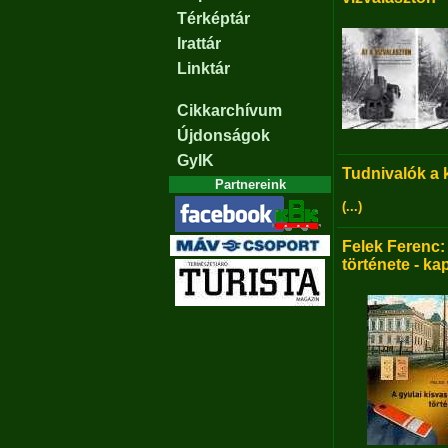
Térképtár
Irattár
Linktár
Cikkarchívum
Újdonságok
GyIK
Tudnivalók a
Partnereink
(...)
Felek Ferenc:
története - ka