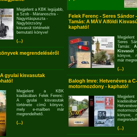
Megjelent a KBK legújabb,
a Szob - Márianosztra -
Felek Ferenc - Seres Sándor 
Nagyirtáspuszta -
Tamás: A MÁV Alföldi Kisvasút
Nagybörzsöny
kapható!
kisvasút történetét
bemutató könyve!
Megjelent
(...)
Seres Sán
Tamás:
A
Kisvasút 
 könyvek megrendeléséről
könyve, m
már megren
(...)
 A gyulai kisvasutak
pható!
Balogh Imre: Hetvenéves a C
motormozdony - kapható!
Megjelent a KBK
kiadásában Felek Ferenc:
Megjel
A gyulai kisvasutak
kiadásába
története című könyve,
Hetvené
mely e-mailben már
motormo
megrendelhető.
könyve, m
megrendelh
(...)
(...)