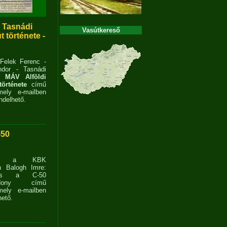
- Tasnádi
Vasútkereső
 története -
 Felek Ferenc -
dor - Tasnádi
 MÁV Alföldi
története
című
ely e-mailben
delhető.
-50
ent a KBK
n Balogh Imre:
ves a C-50
zdony című
ely e-mailben
ető.