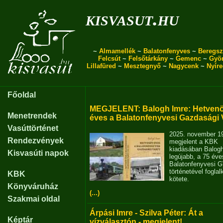
kisvasut.hu
~
Almamellék
~
Balatonfenyves
~
Beregsz
Felcsút
~
Felsőtárkány
~
Gemenc
~
Gyö
Lillafüred
~
Mesztegnyő
~
Nagycenk
~
Nyír
Főoldal
MEGJELENT: Balogh Imre: Hetvenö
Menetrendek
éves a Balatonfenyvesi Gazdasági 
Vasúttörténet
2025. november 1
Rendezvények
megjelent a KBK
kiadásában Balog
Kisvasúti napok
legújabb, a 75 éve
Balatonfenyvesi 
történetével fogla
KBK
kötete.
Könyváruház
(...)
Szakmai oldal
Árpási Imre - Szilva Péter: Át a
Képtár
vízválasztón - megjelent!