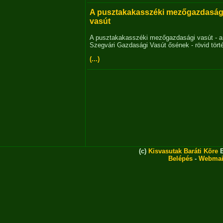
A pusztakakasszéki mezőgazdaság
vasút
A pusztakakasszéki mezőgazdasági vasút - a
Szegvári Gazdasági Vasút ősének - rövid tört
(...)
(c)
Kisvasutak Baráti Köre
E
Belépés
-
Webmai