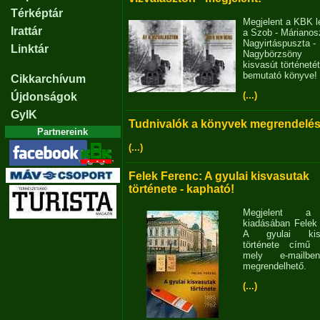
Térképtár
Megjelent a KBK l
Irattár
a Szob - Márianosz
Nagyirtáspuszta -
Linktár
Nagybörzsöny
kisvasút történetét
bemutató könyve!
Cikkarchívum
(...)
Újdonságok
GyIK
Tudnivalók a könyvek megrendelés
Partnereink
(...)
Felek Ferenc: A gyulai kisvasutak
története - kapható!
Megjelent 
kiadásában Felek
A gyulai kisv
története című 
mely e-mailb
megrendelhető.
(...)