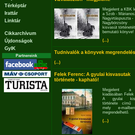
Térképtár
Megjelent a KBK l
Irattár
a Szob - Márianosz
Nagyirtáspuszta -
Linktár
Nagybörzsöny
kisvasút történetét
bemutató könyve!
Cikkarchívum
(...)
Újdonságok
GyIK
Tudnivalók a könyvek megrendelés
Partnereink
(...)
Felek Ferenc: A gyulai kisvasutak
története - kapható!
Megjelent 
kiadásában Felek
A gyulai kisv
története című 
mely e-mailb
megrendelhető.
(...)