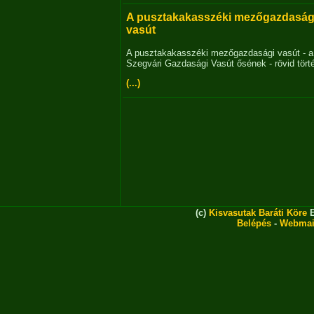
A pusztakakasszéki mezőgazdaság
vasút
A pusztakakasszéki mezőgazdasági vasút - a
Szegvári Gazdasági Vasút ősének - rövid tört
(...)
(c)
Kisvasutak Baráti Köre
E
Belépés
-
Webmai