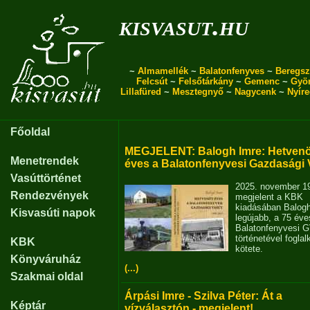
kisvasut.hu
~
Almamellék
~
Balatonfenyves
~
Beregsz
Felcsút
~
Felsőtárkány
~
Gemenc
~
Gyö
Lillafüred
~
Mesztegnyő
~
Nagycenk
~
Nyír
Főoldal
MEGJELENT: Balogh Imre: Hetvenö
Menetrendek
éves a Balatonfenyvesi Gazdasági 
Vasúttörténet
2025. november 1
Rendezvények
megjelent a KBK
kiadásában Balog
Kisvasúti napok
legújabb, a 75 éve
Balatonfenyvesi 
történetével fogla
KBK
kötete.
Könyváruház
(...)
Szakmai oldal
Árpási Imre - Szilva Péter: Át a
Képtár
vízválasztón - megjelent!