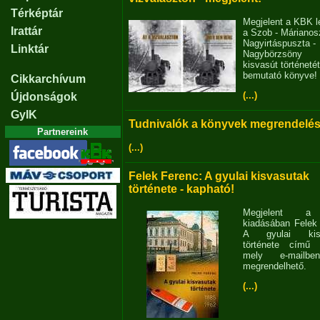
Térképtár
Megjelent a KBK l
Irattár
a Szob - Márianosz
Nagyirtáspuszta -
Linktár
Nagybörzsöny
kisvasút történetét
bemutató könyve!
Cikkarchívum
(...)
Újdonságok
GyIK
Tudnivalók a könyvek megrendelés
Partnereink
(...)
Felek Ferenc: A gyulai kisvasutak
története - kapható!
Megjelent 
kiadásában Felek
A gyulai kisv
története című 
mely e-mailb
megrendelhető.
(...)