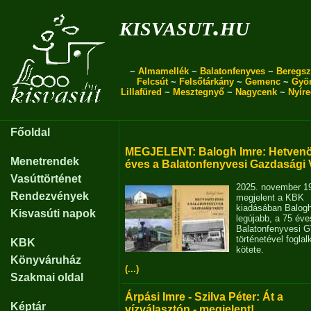
kisvasut.hu
~
Almamellék
~
Balatonfenyves
~
Beregsz
Felcsút
~
Felsőtárkány
~
Gemenc
~
Gyö
Lillafüred
~
Mesztegnyő
~
Nagycenk
~
Nyír
Főoldal
MEGJELENT: Balogh Imre: Hetvenö
Menetrendek
éves a Balatonfenyvesi Gazdasági 
Vasúttörténet
2025. november 1
Rendezvények
megjelent a KBK
kiadásában Balog
Kisvasúti napok
legújabb, a 75 éve
Balatonfenyvesi 
történetével fogla
KBK
kötete.
Könyváruház
(...)
Szakmai oldal
Árpási Imre - Szilva Péter: Át a
Képtár
vízválasztón - megjelent!