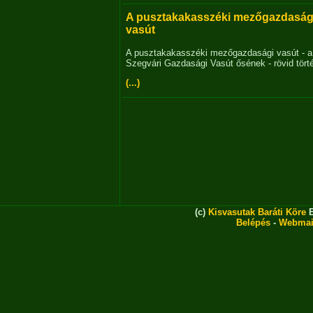
A pusztakakasszéki mezőgazdaság
vasút
A pusztakakasszéki mezőgazdasági vasút - a
Szegvári Gazdasági Vasút ősének - rövid tört
(...)
(c)
Kisvasutak Baráti Köre
E
Belépés
-
Webmai