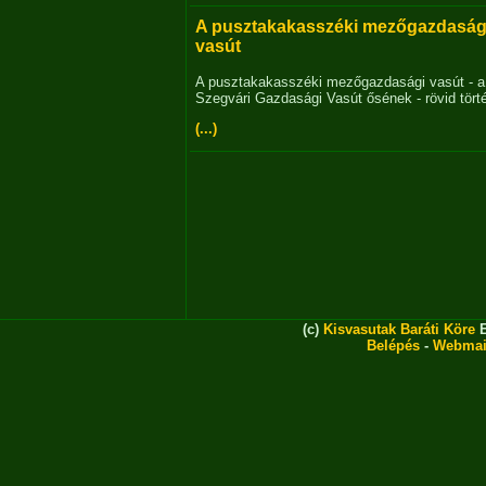
A pusztakakasszéki mezőgazdaság
vasút
A pusztakakasszéki mezőgazdasági vasút - a
Szegvári Gazdasági Vasút ősének - rövid tört
(...)
(c)
Kisvasutak Baráti Köre
E
Belépés
-
Webmai