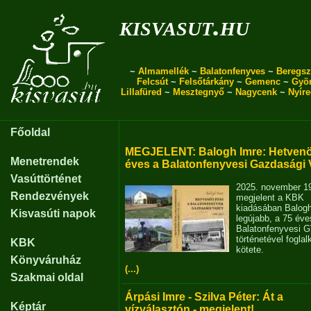
kisvasut.hu
~
Almamellék
~
Balatonfenyves
~
Beregsz
Felcsút
~
Felsőtárkány
~
Gemenc
~
Gyö
Lillafüred
~
Mesztegnyő
~
Nagycenk
~
Nyír
Főoldal
MEGJELENT: Balogh Imre: Hetvenö
Menetrendek
éves a Balatonfenyvesi Gazdasági 
Vasúttörténet
2025. november 1
Rendezvények
megjelent a KBK
kiadásában Balog
Kisvasúti napok
legújabb, a 75 éve
Balatonfenyvesi 
történetével fogla
KBK
kötete.
Könyváruház
(...)
Szakmai oldal
Árpási Imre - Szilva Péter: Át a
Képtár
vízválasztón - megjelent!