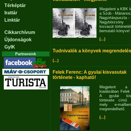
Térképtár
Megjelent a KBK l
Irattár
a Szob - Márianosz
Nagyirtáspuszta -
Linktár
Nagybörzsöny
kisvasút történetét
bemutató könyve!
Cikkarchívum
(...)
Újdonságok
GyIK
Tudnivalók a könyvek megrendelés
Partnereink
(...)
Felek Ferenc: A gyulai kisvasutak
története - kapható!
Megjelent 
kiadásában Felek
A gyulai kisv
története című 
mely e-mailb
megrendelhető.
(...)