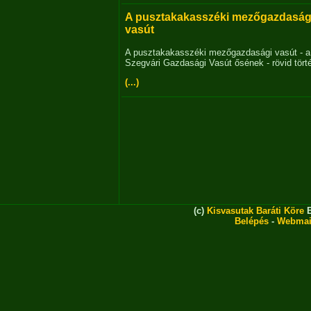
A pusztakakasszéki mezőgazdaság
vasút
A pusztakakasszéki mezőgazdasági vasút - a
Szegvári Gazdasági Vasút ősének - rövid tört
(...)
(c)
Kisvasutak Baráti Köre
E
Belépés
-
Webmai