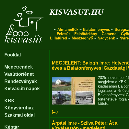
kisvasut.hu
~
Almamellék
~
Balatonfenyves
~
Beregsz
Felcsút
~
Felsőtárkány
~
Gemenc
~
Gyö
Lillafüred
~
Mesztegnyő
~
Nagycenk
~
Nyír
Főoldal
MEGJELENT: Balogh Imre: Hetvenö
Menetrendek
éves a Balatonfenyvesi Gazdasági 
Vasúttörténet
2025. november 1
Rendezvények
megjelent a KBK
kiadásában Balog
Kisvasúti napok
legújabb, a 75 éve
Balatonfenyvesi 
történetével fogla
KBK
kötete.
Könyváruház
(...)
Szakmai oldal
Árpási Imre - Szilva Péter: Át a
Képtár
vízválasztón - megjelent!