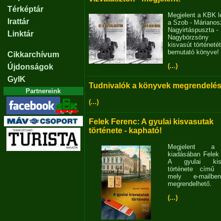
Térképtár
Megjelent a KBK l
Irattár
a Szob - Márianosz
Nagyirtáspuszta -
Linktár
Nagybörzsöny
kisvasút történetét
bemutató könyve!
Cikkarchívum
(...)
Újdonságok
GyIK
Tudnivalók a könyvek megrendelés
Partnereink
(...)
Felek Ferenc: A gyulai kisvasutak
története - kapható!
Megjelent 
kiadásában Felek
A gyulai kisv
története című 
mely e-mailb
megrendelhető.
(...)