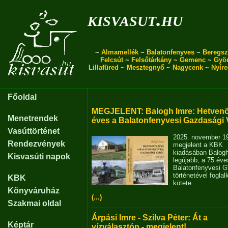
kisvasut.hu
~
Almamellék
~
Balatonfenyves
~
Beregsz
Felcsút
~
Felsőtárkány
~
Gemenc
~
Gyö
Lillafüred
~
Mesztegnyő
~
Nagycenk
~
Nyír
Főoldal
MEGJELENT: Balogh Imre: Hetvenö
Menetrendek
éves a Balatonfenyvesi Gazdasági 
Vasúttörténet
2025. november 1
Rendezvények
megjelent a KBK
kiadásában Balog
Kisvasúti napok
legújabb, a 75 éve
Balatonfenyvesi 
történetével fogla
KBK
kötete.
Könyváruház
(...)
Szakmai oldal
Árpási Imre - Szilva Péter: Át a
Képtár
vízválasztón - megjelent!