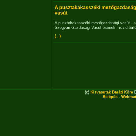
A pusztakakasszéki mezőgazdaság
vasút
A pusztakakasszéki mezőgazdasági vasút - a
Szegvári Gazdasági Vasút ősének - rövid tört
(...)
(c)
Kisvasutak Baráti Köre
E
Belépés
-
Webmai