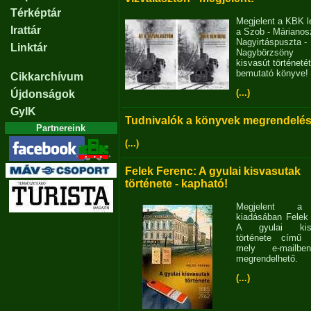
Térképtár
Megjelent a KBK l
Irattár
a Szob - Márianosz
Nagyirtáspuszta -
Linktár
Nagybörzsöny
kisvasút történetét
bemutató könyve!
Cikkarchívum
(...)
Újdonságok
GyIK
Tudnivalók a könyvek megrendelés
Partnereink
(...)
Felek Ferenc: A gyulai kisvasutak
története - kapható!
Megjelent 
kiadásában Felek
A gyulai kisv
története című 
mely e-mailb
megrendelhető.
(...)