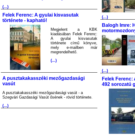
(...)
Felek Ferenc: A gyulai kisvasutak
(...)
története - kapható!
Balogh Imre: 
Megjelent a KBK
motormozdony
kiadásában Felek Ferenc:
A gyulai kisvasutak
története című könyve,
mely e-mailben már
megrendelhető.
(...)
(...)
A pusztakakasszéki mezőgazdasági
Felek Ferenc: 
vasút
492 sorozatú 
A pusztakakasszéki mezőgazdasági vasút - a
Szegvári Gazdasági Vasút ősének - rövid története.
(...)