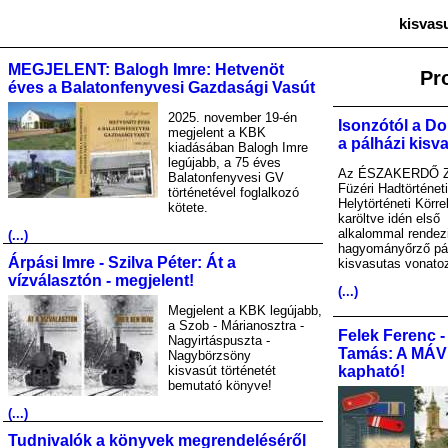
kisvas
MEGJELENT: Balogh Imre: Hetvenöt
Pr
éves a Balatonfenyvesi Gazdasági Vasút
2025. november 19-én
Isonzótól a Do
megjelent a KBK
a pálházi kisv
kiadásában Balogh Imre
legújabb, a 75 éves
Az ÉSZAKERDŐ Zr
Balatonfenyvesi GV
Füzéri Hadtörténet
történetével foglalkozó
Helytörténeti Körre
kötete.
karöltve idén első
alkalommal rendez
(...)
hagyományőrző pá
Árpási Imre - Szilva Péter: Át a
kisvasutas vonato
vízválasztón - megjelent!
(...)
Megjelent a KBK legújabb,
a Szob - Márianosztra -
Felek Ferenc -
Nagyirtáspuszta -
Tamás: A MÁV A
Nagybörzsöny
kisvasút történetét
kapható!
bemutató könyve!
(...)
Tudnivalók a könyvek megrendeléséről