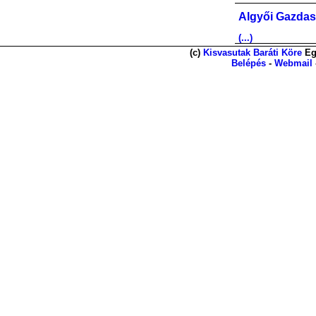
Algyői Gazdas
(...)
(c)
Kisvasutak Baráti Köre
Eg
Belépés
-
Webmail