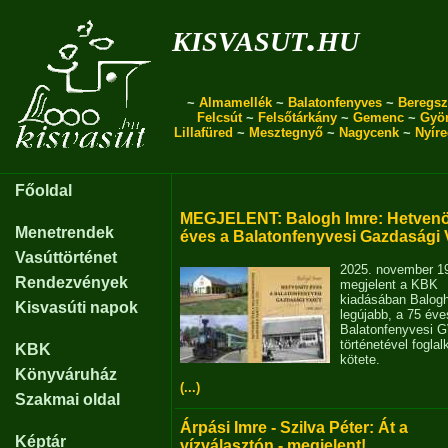
kisvasut.hu
~
Almamellék
~
Balatonfenyves
~
Beregsz
Felcsút
~
Felsőtárkány
~
Gemenc
~
Gyö
Lillafüred
~
Mesztegnyő
~
Nagycenk
~
Nyír
Főoldal
MEGJELENT: Balogh Imre: Hetvenö
Menetrendek
éves a Balatonfenyvesi Gazdasági 
Vasúttörténet
2025. november 1
Rendezvények
megjelent a KBK
kiadásában Balog
Kisvasúti napok
legújabb, a 75 éve
Balatonfenyvesi 
történetével fogla
KBK
kötete.
Könyváruház
(...)
Szakmai oldal
Árpási Imre - Szilva Péter: Át a
Képtár
vízválasztón - megjelent!