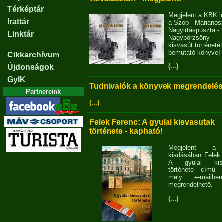
Térképtár
Megjelent a KBK l
Irattár
a Szob - Márianosz
Nagyirtáspuszta -
Linktár
Nagybörzsöny
kisvasút történetét
bemutató könyve!
Cikkarchívum
(...)
Újdonságok
GyIK
Tudnivalók a könyvek megrendelés
Partnereink
(...)
Felek Ferenc: A gyulai kisvasutak
története - kapható!
Megjelent 
kiadásában Felek
A gyulai kisv
története című 
mely e-mailb
megrendelhető.
(...)