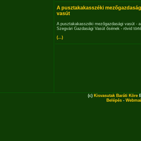
A pusztakakasszéki mezőgazdaság
vasút
A pusztakakasszéki mezőgazdasági vasút - a
Szegvári Gazdasági Vasút ősének - rövid tört
(...)
(c)
Kisvasutak Baráti Köre
E
Belépés
-
Webmai