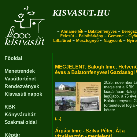
kisvasut.hu
~
Almamellék
~
Balatonfenyves
~
Beregsz
Felcsút
~
Felsőtárkány
~
Gemenc
~
Gyö
Lillafüred
~
Mesztegnyő
~
Nagycenk
~
Nyír
Főoldal
MEGJELENT: Balogh Imre: Hetvenö
Menetrendek
éves a Balatonfenyvesi Gazdasági 
Vasúttörténet
2025. november 1
Rendezvények
megjelent a KBK
kiadásában Balog
Kisvasúti napok
legújabb, a 75 éve
Balatonfenyvesi 
történetével fogla
KBK
kötete.
Könyváruház
(...)
Szakmai oldal
Árpási Imre - Szilva Péter: Át a
Képtár
vízválasztón - megjelent!