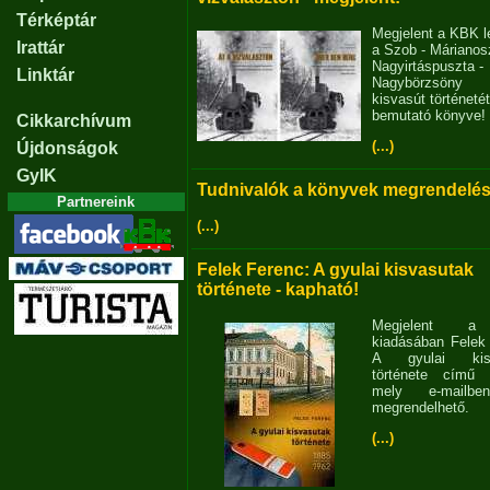
Térképtár
Megjelent a KBK l
Irattár
a Szob - Márianosz
Nagyirtáspuszta -
Linktár
Nagybörzsöny
kisvasút történetét
bemutató könyve!
Cikkarchívum
(...)
Újdonságok
GyIK
Tudnivalók a könyvek megrendelés
Partnereink
(...)
Felek Ferenc: A gyulai kisvasutak
története - kapható!
Megjelent 
kiadásában Felek
A gyulai kisv
története című 
mely e-mailb
megrendelhető.
(...)