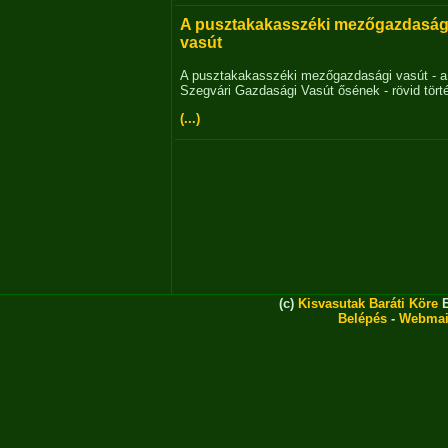
A pusztakakasszéki mezőgazdaság
vasút
A pusztakakasszéki mezőgazdasági vasút - a
Szegvári Gazdasági Vasút ősének - rövid tört
(...)
(c)
Kisvasutak Baráti Köre
E
Belépés
-
Webmai