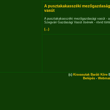
A pusztakakasszéki mezőgazdaság
vasút
A pusztakakasszéki mezőgazdasági vasút - a
Szegvári Gazdasági Vasút ősének - rövid tört
(...)
(c)
Kisvasutak Baráti Köre
E
Belépés
-
Webmai