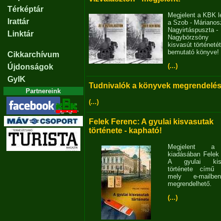
Térképtár
Megjelent a KBK l
Irattár
a Szob - Márianosz
Nagyirtáspuszta -
Linktár
Nagybörzsöny
kisvasút történetét
bemutató könyve!
Cikkarchívum
(...)
Újdonságok
GyIK
Tudnivalók a könyvek megrendelés
Partnereink
(...)
Felek Ferenc: A gyulai kisvasutak
története - kapható!
Megjelent 
kiadásában Felek
A gyulai kisv
története című 
mely e-mailb
megrendelhető.
(...)