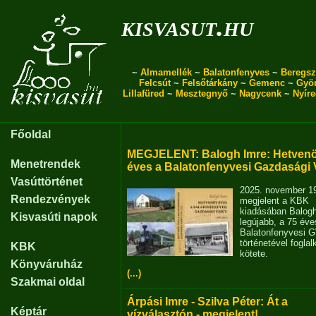
kisvasut.hu
~
Almamellék
~
Balatonfenyves
~
Beregsz
Felcsút
~
Felsőtárkány
~
Gemenc
~
Gyö
Lillafüred
~
Mesztegnyő
~
Nagycenk
~
Nyír
Főoldal
MEGJELENT: Balogh Imre: Hetvenö
Menetrendek
éves a Balatonfenyvesi Gazdasági 
Vasúttörténet
2025. november 1
Rendezvények
megjelent a KBK
kiadásában Balog
Kisvasúti napok
legújabb, a 75 éve
Balatonfenyvesi 
történetével fogla
KBK
kötete.
Könyváruház
(...)
Szakmai oldal
Árpási Imre - Szilva Péter: Át a
Képtár
vízválasztón - megjelent!