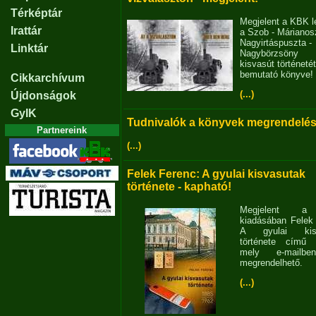
Térképtár
Megjelent a KBK l
Irattár
a Szob - Márianosz
Nagyirtáspuszta -
Linktár
Nagybörzsöny
kisvasút történetét
bemutató könyve!
Cikkarchívum
(...)
Újdonságok
GyIK
Tudnivalók a könyvek megrendelés
Partnereink
(...)
Felek Ferenc: A gyulai kisvasutak
története - kapható!
Megjelent 
kiadásában Felek
A gyulai kisv
története című 
mely e-mailb
megrendelhető.
(...)