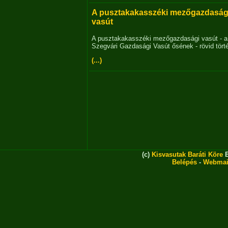
A pusztakakasszéki mezőgazdaság
vasút
A pusztakakasszéki mezőgazdasági vasút - a
Szegvári Gazdasági Vasút ősének - rövid tört
(...)
(c)
Kisvasutak Baráti Köre
E
Belépés
-
Webmai